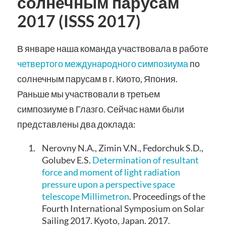
солнечным парусам
2017 (ISSS 2017)
В январе наша команда участвовала в работе
четвертого международного симпозиума
по
солнечным парусам в г. Киото, Япония.
Раньше мы участвовали в третьем
симпозиуме в Глазго. Сейчас нами были
представлены два доклада:
1.
Nerovny N.A., Zimin V.N., Fedorchuk S.D.,
Golubev E.S.
Determination of resultant
force and moment of light radiation
pressure upon a perspective space
telescope Millimetron
. Proceedings of the
Fourth International Symposium on Solar
Sailing 2017. Kyoto, Japan. 2017.