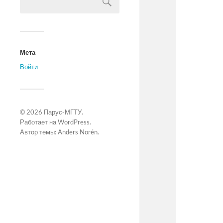
Мета
Войти
© 2026
Парус-МГТУ
.
Работает на
WordPress
.
Автор темы:
Anders Norén
.