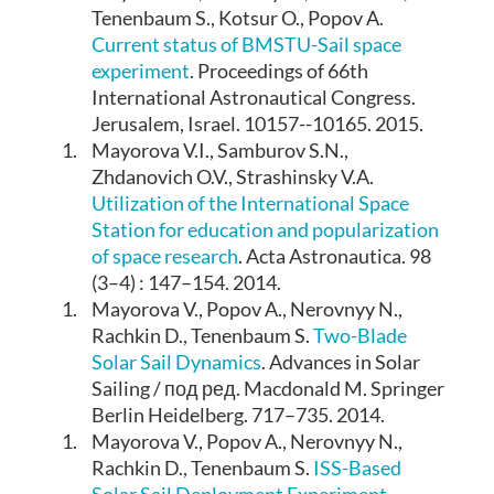
Tenenbaum S., Kotsur O., Popov A.
Current status of BMSTU-Sail space
experiment
. Proceedings of 66th
International Astronautical Congress.
Jerusalem, Israel. 10157--10165. 2015.
1.
Mayorova V.I., Samburov S.N.,
Zhdanovich O.V., Strashinsky V.A.
Utilization of the International Space
Station for education and popularization
of space research
. Acta Astronautica. 98
(3–4) : 147–154. 2014.
1.
Mayorova V., Popov A., Nerovnyy N.,
Rachkin D., Tenenbaum S.
Two-Blade
Solar Sail Dynamics
. Advances in Solar
Sailing / под ред. Macdonald M. Springer
Berlin Heidelberg. 717–735. 2014.
1.
Mayorova V., Popov A., Nerovnyy N.,
Rachkin D., Tenenbaum S.
ISS-Based
Solar Sail Deployment Experiment