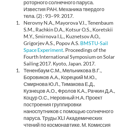
роторного солнечного паруса.
Известия РАН. Механика твердого
тела. (2) : 93–99. 2017.
1.
Nerovny N.A., Mayorova V.I., Tenenbaum
S.M., Rachkin D.A., Kotsur O.S., Koretskii
M.Y., Smirnova I.L., Kuznetsov A.O.,
Grigorjev A.S., Popov A.S.
BMSTU-Sail
Space Experiment
. Proceedings of the
Fourth International Symposium on Solar
Sailing 2017. Kyoto, Japan. 2017.
1.
Тененбаум С.М., Мельникова В.Г.,
Боровиков А.А., Корецкий М.Ю.,
Смирнова Ю.Л., Тимакова Е.Д.,
Кузнецов А.О., Фролов К.А., Рачкин Д.А.,
Коцур О.С., Неровный Н.А. Проект
построения группировки
наноспутников с помощью солнечного
паруса. Труды XLI Академических
чтений по космонавтике. М. Комиссия