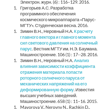
Электрон. журн. (6) : 116–129. 2016.
1.
Григорьев А.С. Разработка
программного обеспечения
космического микроаппарата «Парус-
МГТУ». Студенческая весна. 2016.
1.
Зимин В.Н., Неровный Н.А.
К расчету
главного вектора и главного момента
сил светового давления на солнечный
парус
. Вестник МГТУ им. Н.Э. Баумана.
Машиностроение. 106 (1) : 17--28. 2016.
1.
Зимин В.Н., Неровный Н.А.
Анализ
влияния зависимости коэффициента
отражения материала лопасти
роторного солнечного паруса от
механических напряжений на его
деформированную форму
. Известия
высших учебных заведений.
Машиностроение. 658 (1) : 11–16. 2015.
1.
Mayorova V., Nerovny N., Rachkin D.,