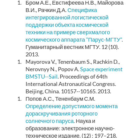
1.
Бром А.Е., Евстифеева Н.В., Майорова
В.И., Рачкин Д.А.
Специфика
интегрированной логистической
поддержки объекта космической
техники на примере сверхмалого
космического аппарата "Парус-МГТУ"
.
Гуманитарный вестник МГТУ. 12 (10).
2013.
1.
Mayorova V., Tenenbaum S., Rachkin D.,
Nerovnyy N., Popov A.
Space experiment
BMSTU--Sail
. Proceedings of 64th
International Astronautical Congress.
Beijing, China. 10157--10165. 2013.
1.
Попов А.С., Тененбаум С.М.
Определение допустимого момента
дораскручивания роторного
солнечного паруса
. Наука и
образование: электронное научно-
техническое издание. (12) : 197–218.