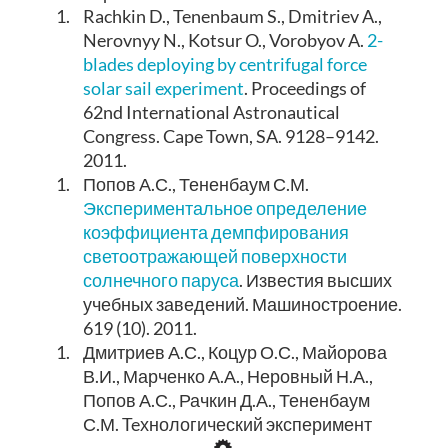
1.
Rachkin D., Tenenbaum S., Dmitriev A.,
Nerovnyy N., Kotsur O., Vorobyov A.
2-
blades deploying by centrifugal force
solar sail experiment
. Proceedings of
62nd International Astronautical
Congress. Cape Town, SA. 9128–9142.
2011.
1.
Попов А.С., Тененбаум С.М.
Экспериментальное определение
коэффициента демпфирования
светоотражающей поверхности
солнечного паруса
. Известия высших
учебных заведений. Машиностроение.
619 (10). 2011.
1.
Дмитриев А.С., Коцур О.С., Майорова
В.И., Марченко А.А., Неровный Н.А.,
Попов А.С., Рачкин Д.А., Тененбаум
С.М. Teхнологический эксперимент