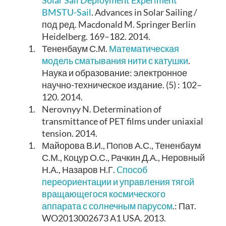
BMSTU-Sail
. Advances in Solar Sailing /
под ред. Macdonald M. Springer Berlin
Heidelberg. 169–182. 2014.
1.
Тененбаум С.М.
Математическая
модель сматывания нити с катушки
.
Наука и образование: электронное
научно-техническое издание. (5) : 102–
120. 2014.
1.
Nerovnyy N. Determination of
transmittance of PET films under uniaxial
tension. 2014.
1.
Майорова В.И., Попов А.С., Тененбаум
С.М., Коцур О.С., Рачкин Д.А., Неровный
Н.А., Назаров Н.Г.
Cпособ
переориентации и управления тягой
вращающегося космического
аппарата с солнечным парусом
.: Пат.
WO2013002673 A1 USA. 2013.