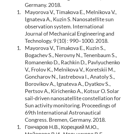
Germany. 2018.
1.
Mayorova V., Timakova E., Melnikova V.,
Ignateva A., Kuzin S. Nanosatellite sun
observation system. International
Journal of Mechanical Engineering and
Technology. 9 (10) : 990–1000. 2018.
1.
Mayorova V., Timakova E., Kuzin S.,
Bogachev S., Nerovny N., Tenenbaum S.,
Romanenko D., Rachkin D., Pavlyuchenko
V., Frolov K., Melnikova V., Koretskii M.,
Goncharov N., Iastrebova I., Anatoly S.,
Borovikov A., Ignateva A., Dyatkov S.,
Pertsov A., Kirichenko A., Kotsur O. Solar
sail-driven nanosatellite constellation for
Sun activity monitoring. Proceedings of
69th International Astronautical
Congress. Bremen, Germany. 2018.
1.
Гончаров Н.В., Корецкий М.Ю.,
Майорова В.И., Мельникова В.Г.,