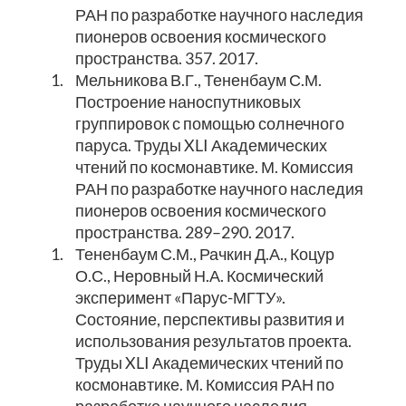
РАН по разработке научного наследия
пионеров освоения космического
пространства. 357. 2017.
1.
Мельникова В.Г., Тененбаум С.М.
Построение наноспутниковых
группировок с помощью солнечного
паруса. Труды XLI Академических
чтений по космонавтике. М. Комиссия
РАН по разработке научного наследия
пионеров освоения космического
пространства. 289–290. 2017.
1.
Тененбаум С.М., Рачкин Д.А., Коцур
О.С., Неровный Н.А. Космический
эксперимент «Парус-МГТУ».
Состояние, перспективы развития и
использования результатов проекта.
Труды XLI Академических чтений по
космонавтике. М. Комиссия РАН по
разработке научного наследия