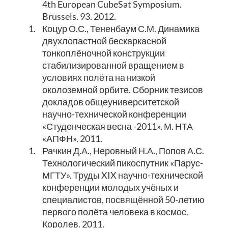
4th European CubeSat Symposium.
Brussels. 93. 2012.
1.
Коцур О.С., Тененбаум С.М. Динамика
двухлопастной бескаркасной
тонкоплёночной конструкции
стабилизированной вращением в
условиях полёта на низкой
околоземной орбите. Сборник тезисов
докладов общеуниверситетской
научно-технической конференции
«Студенческая весна -2011». М. НТА
«АПФН». 2011.
1.
Рачкин Д.А., Неровный Н.А., Попов А.С.
Технологический пикоспутник «Парус-
МГТУ». Труды XIX научно-технической
конференции молодых учёных и
специалистов, посвящённой 50-летию
первого полёта человека в космос.
Королев. 2011.