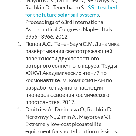
Rachkin D., Tenenbaum S.
ISS - test bed
for the future solar sail systems
.
Proceedings of 63rd International
Astronautical Congress. Naples, Italy.
3955--3966. 2012.
1.
Попов А.С., Тененбаум С.М. Динамика
развёртывания светоотражающей
поверхности двухлопастного
роторного солнечного паруса. Труды
XXXVI Академических чтений по
космонавтике. М. Комиссия РАН по
разработке научного наследия
пионеров освоения космического
пространства. 2012.
1.
Dmitriev A., Dmitrieva O., Rachkin D.,
Nerovnyy N., Zimin A., Mayorova V.I.
Extremely low-cost picosatellite
equipment for short-duration missions.