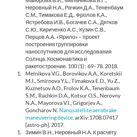
Неровный Н.А., Рачкин Д.А., Тененбаум
С.М., Тимакова Е.Д., Фролов К.А.,
Ястребова И.В., Богачев С.А., Дятков
С.Ю., Кириченко А.С., Кузин С.В.,
Перцов А.А. «Ярило» – проект
построения группировки
наноспутников для исследования
Солнца. Космонавтика и
ракетостроение. 100 (1) : 69–78. 2018.
1.
Melnikova V.G., Borovikov A.A., Koretskii
M.I., Smirnova Y.L., Timakova E.D., Yu Z.,
Kuznetsov A.O., Frolov K.A., Tenenbaum
S.M., Rachkin D.A., Kotsur O.S., Nerovny
N.A., Mayorova V.I., Grigorjev A.,
Goncharov N.
Nanosatellite aerobrake
maneuvering device
. arXiv:1708.07417
[astro-ph]. 2017.
1.
Зимин В.Н., Неровный Н.А. К расчету