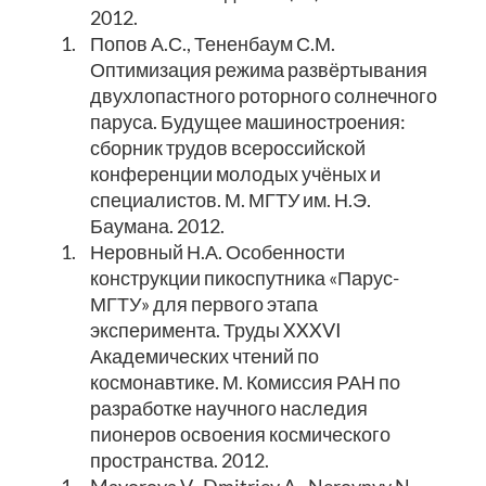
2012.
1.
Попов А.С., Тененбаум С.М.
Оптимизация режима развёртывания
двухлопастного роторного солнечного
паруса. Будущее машиностроения:
сборник трудов всероссийской
конференции молодых учёных и
специалистов. М. МГТУ им. Н.Э.
Баумана. 2012.
1.
Неровный Н.А. Особенности
конструкции пикоспутника «Парус-
МГТУ» для первого этапа
эксперимента. Труды XXXVI
Академических чтений по
космонавтике. М. Комиссия РАН по
разработке научного наследия
пионеров освоения космического
пространства. 2012.
1.
Mayorova V., Dmitriev A., Nerovnyy N.,