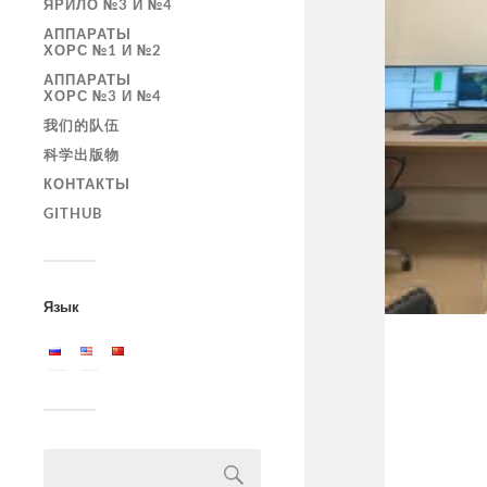
ЯРИЛО №3 И №4
АППАРАТЫ
ХОРС №1 И №2
АППАРАТЫ
ХОРС №3 И №4
我们的队伍
科学出版物
КОНТАКТЫ
GITHUB
Язык