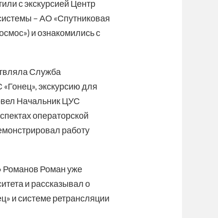
или с экскурсией Центр
 системы – АО «Спутниковая
осмос») и ознакомились с
ствляла Служба
 «Гонец», экскурсию для
овел Начальник ЦУС
аспектах операторской
демонстрировал работу
» Романов Роман уже
итета и рассказывал о
ец» и системе ретрансляции